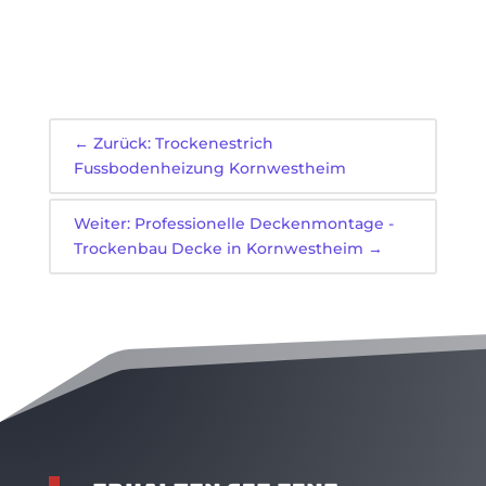
←
Zurück: Trockenestrich
Fussbodenheizung Kornwestheim
Weiter: Professionelle Deckenmontage -
Trockenbau Decke in Kornwestheim
→