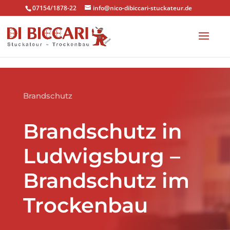
#main-footer .footer-widget h4 { color: #efefef!important; }
07154/1878-22
info@nico-dibiccari-stuckateur.de
Brandschutz
Brandschutz in
Ludwigsburg –
Brandschutz im
Trockenbau