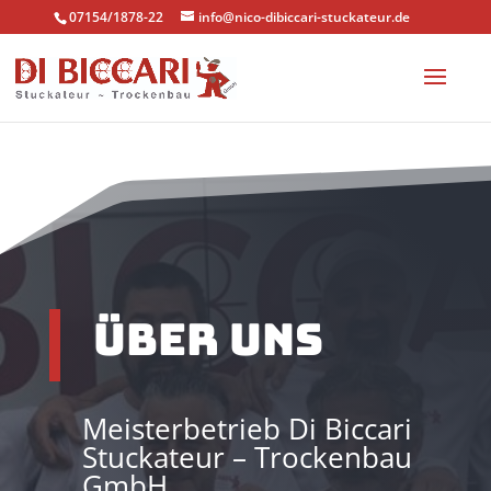
#main-footer .footer-widget h4 { color: #efefef!important; }
07154/1878-22
info@nico-dibiccari-stuckateur.de
Über uns
Meisterbetrieb Di Biccari
Stuckateur – Trockenbau
GmbH