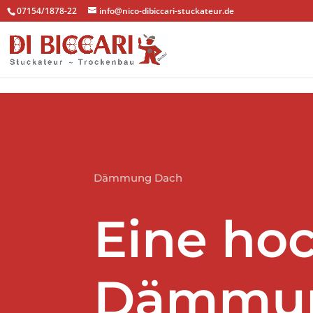
#main-footer .footer-widget h4 { color: #efefef!important; }
07154/1878-22
info@nico-dibiccari-stuckateur.de
Dämmung Dach
Eine ho
Dämmung