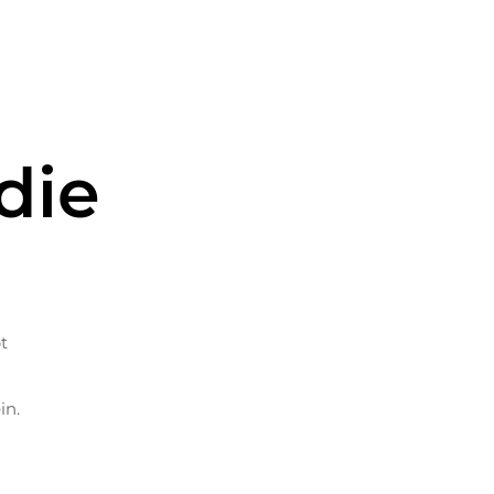
die
t
in.