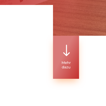
"
Mehr
dazu