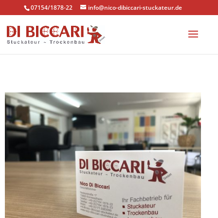
#main-footer .footer-widget h4 { color: #efefef!important; }
07154/1878-22
info@nico-dibiccari-stuckateur.de