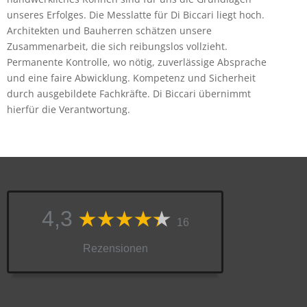
unseres Erfolges. Die Messlatte für Di Biccari liegt hoch.
Architekten und Bauherren schätzen unsere
Zusammenarbeit, die sich reibungslos vollzieht.
Permanente Kontrolle, wo nötig, zuverlässige Absprache
und eine faire Abwicklung. Kompetenz und Sicherheit
durch ausgebildete Fachkräfte. Di Biccari übernimmt
hierfür die Verantwortung.
4,3
16
Rezensionen